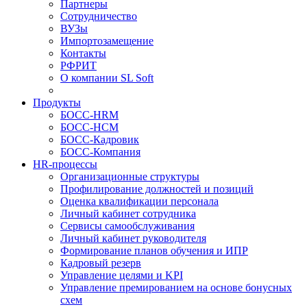
Партнеры
Сотрудничество
ВУЗы
Импортозамещение
Контакты
РФРИТ
О компании SL Soft
Продукты
БОСС-HRM
БОСС-HCM
БОСС-Кадровик
БОСС-Компания
HR-процессы
Организационные структуры
Профилирование должностей и позиций
Оценка квалификации персонала
Личный кабинет сотрудника
Сервисы самообслуживания
Личный кабинет руководителя
Формирование планов обучения и ИПР
Кадровый резерв
Управление целями и KPI
Управление премированием на основе бонусных
схем