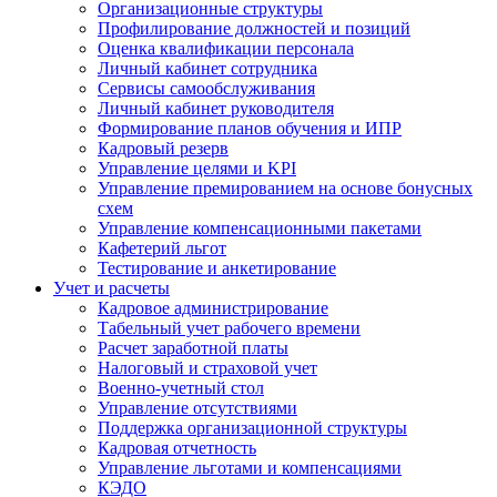
Организационные структуры
Профилирование должностей и позиций
Оценка квалификации персонала
Личный кабинет сотрудника
Сервисы самообслуживания
Личный кабинет руководителя
Формирование планов обучения и ИПР
Кадровый резерв
Управление целями и KPI
Управление премированием на основе бонусных
схем
Управление компенсационными пакетами
Кафетерий льгот
Тестирование и анкетирование
Учет и расчеты
Кадровое администрирование
Табельный учет рабочего времени
Расчет заработной платы
Налоговый и страховой учет
Военно-учетный стол
Управление отсутствиями
Поддержка организационной структуры
Кадровая отчетность
Управление льготами и компенсациями
КЭДО