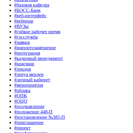
#базовая кафедра
#БОСС-Банк
#веб-интерфейс
#вебинар
#ВУЗы
#гибкое рабочее время
#госслужба
#заявки
#импортозамещение
#интеграция
#кадровый менеджмент
#красмаш
#лекция
#леруа мерлен
#личный кабинет
#мероприятия
#облака
#ОПК
#ОЦО
#поздравление
#положение 448-П
#постановление №385-П
#приглашение
#проект