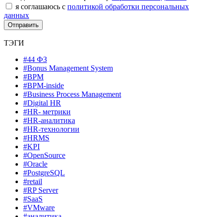
я соглашаюсь с
политикой обработки персональных
данных
ТЭГИ
#44 ФЗ
#Bonus Management System
#BPM
#BPM-inside
#Business Process Management
#Digital HR
#HR- метрики
#HR-аналитика
#HR-технологии
#HRMS
#KPI
#OpenSource
#Oracle
#PostgreSQL
#retail
#RP Server
#SaaS
#VMware
#аналитика