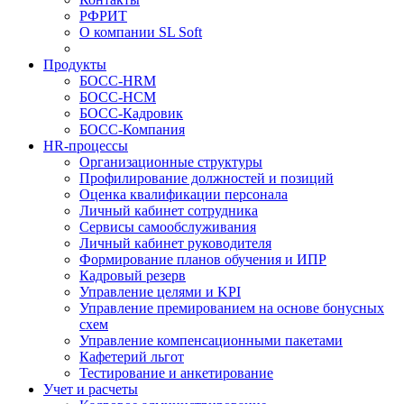
РФРИТ
О компании SL Soft
Продукты
БОСС-HRM
БОСС-HCM
БОСС-Кадровик
БОСС-Компания
HR-процессы
Организационные структуры
Профилирование должностей и позиций
Оценка квалификации персонала
Личный кабинет сотрудника
Сервисы самообслуживания
Личный кабинет руководителя
Формирование планов обучения и ИПР
Кадровый резерв
Управление целями и KPI
Управление премированием на основе бонусных
схем
Управление компенсационными пакетами
Кафетерий льгот
Тестирование и анкетирование
Учет и расчеты