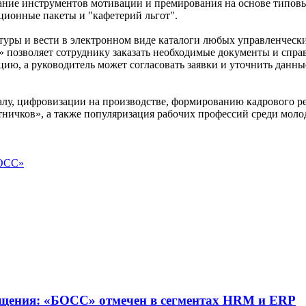
дание инструментов мотивации и премирования на основе типов
ционные пакеты и "кафетерий льгот".
туры и вести в электронном виде каталоги любых управленческ
 позволяет сотруднику заказать необходимые документы и спра
ию, а руководитель может согласовать заявки и уточнить данны
лу, цифровизации на производстве, формированию кадрового ре
ничков», а также популяризация рабочих профессий среди моло
БОСС»
ещения: «БОСС» отмечен в сегментах HRM и ERP