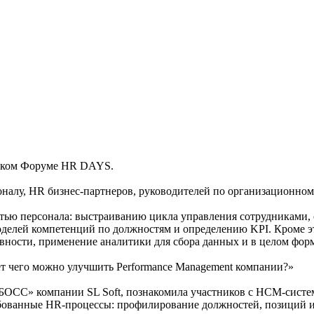
йском Форуме HR DAYS.
оналу, HR бизнес-партнеров, руководителей по организационно
ью персонала: выстраиванию цикла управления сотрудниками, 
оделей компетенций по должностям и определению KPI. Кроме э
вности, применение аналитики для сбора данных и в целом фо
ет чего можно улучшить Performance Management компании?»
«БОСС» компании SL Soft, познакомила участников с HCM-сист
ебованные HR-процессы: профилирование должностей, позиций 