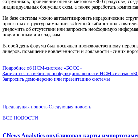
сотрудников, проведение оценки методом «360 градусов», соз
индивидуальных бонусных схем, а также разработать компенса
На базе системы можно автоматизировать иерархические струк
проектных структур компании. «Личный кабинет пользователя»
уведомить об отсутствии или запросить необходимую информац
подчиненным и их задачам.
Второй день форума был посвящен производственному персона
лидеров, повышение вовлеченности и лояльности «синих ворот
Подробнее об HCM-системе «БОСС»
Записаться на вебинар по функциональности HCM-системе «
Запросить демо-версию или презентацию системы
Предыдущая новость
Следующая новость
ВСЕ НОВОСТИ
CNews Analytics опубликовал карты импортозам