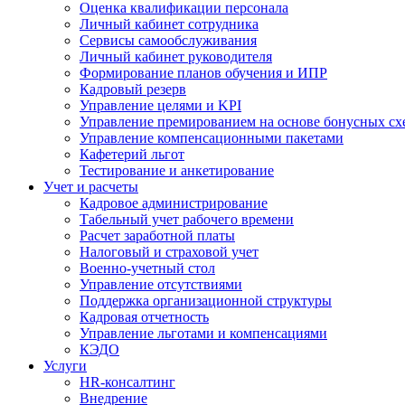
Оценка квалификации персонала
Личный кабинет сотрудника
Сервисы самообслуживания
Личный кабинет руководителя
Формирование планов обучения и ИПР
Кадровый резерв
Управление целями и KPI
Управление премированием на основе бонусных сх
Управление компенсационными пакетами
Кафетерий льгот
Тестирование и анкетирование
Учет и расчеты
Кадровое администрирование
Табельный учет рабочего времени
Расчет заработной платы
Налоговый и страховой учет
Военно-учетный стол
Управление отсутствиями
Поддержка организационной структуры
Кадровая отчетность
Управление льготами и компенсациями
КЭДО
Услуги
HR-консалтинг
Внедрение