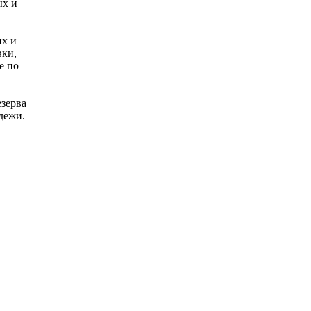
ых и
их и
вки,
е по
зерва
дежи.