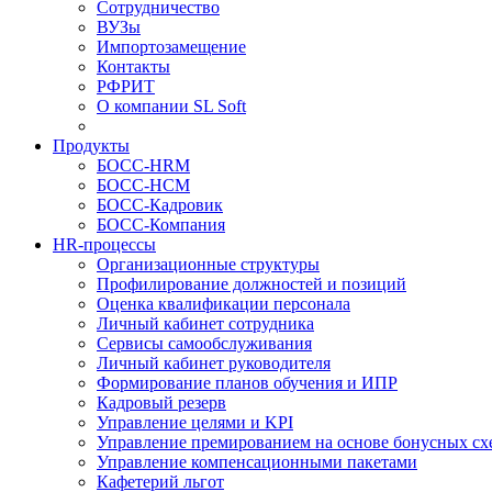
Сотрудничество
ВУЗы
Импортозамещение
Контакты
РФРИТ
О компании SL Soft
Продукты
БОСС-HRM
БОСС-HCM
БОСС-Кадровик
БОСС-Компания
HR-процессы
Организационные структуры
Профилирование должностей и позиций
Оценка квалификации персонала
Личный кабинет сотрудника
Сервисы самообслуживания
Личный кабинет руководителя
Формирование планов обучения и ИПР
Кадровый резерв
Управление целями и KPI
Управление премированием на основе бонусных сх
Управление компенсационными пакетами
Кафетерий льгот